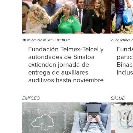
30 de octubre de 2019 | 10:30 am
29 de octubre d
Fundación Telmex-Telcel y
Funda
autoridades de Sinaloa
parti
extienden jornada de
Binac
entrega de auxiliares
Inclu
auditivos hasta noviembre
EMPLEO
SALUD