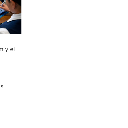
m y el
as