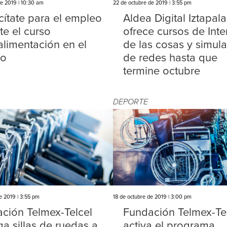
de 2019 | 10:30 am
22 de octubre de 2019 | 3:55 pm
ítate para el empleo
Aldea Digital Iztapal
te el curso
ofrece cursos de Inte
alimentación en el
de las cosas y simul
jo
de redes hasta que
termine octubre
DEPORTE
e 2019 | 3:55 pm
18 de octubre de 2019 | 3:00 pm
ción Telmex-Telcel
Fundación Telmex-Te
ga sillas de ruedas a
activa el programa