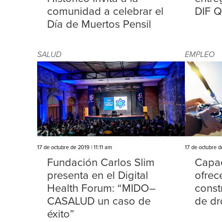
comunidad a celebrar el
DIF Q
Día de Muertos Pensil
SALUD
EMPLEO
17 de octubre de 2019 | 11:11 am
17 de octubre d
Fundación Carlos Slim
Capac
presenta en el Digital
ofrec
Health Forum: “MIDO–
const
CASALUD un caso de
de dr
éxito”