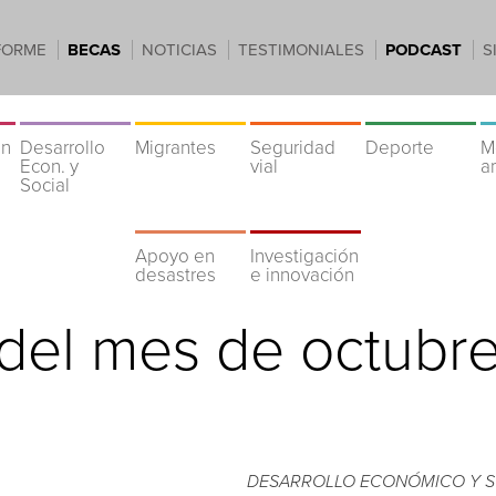
FORME
BECAS
NOTICIAS
TESTIMONIALES
PODCAST
S
ón
Desarrollo
Migrantes
Seguridad
Deporte
M
Econ. y
vial
a
Social
Apoyo en
Investigación
desastres
e innovación
 del mes de
octubr
DESARROLLO ECONÓMICO Y S