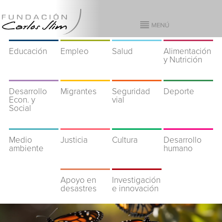
Educación
Empleo
Salud
Alimentación
y Nutrición
Desarrollo
Migrantes
Seguridad
Deporte
Econ. y
vial
Social
Medio
Justicia
Cultura
Desarrollo
ambiente
humano
Apoyo en
Investigación
desastres
e innovación