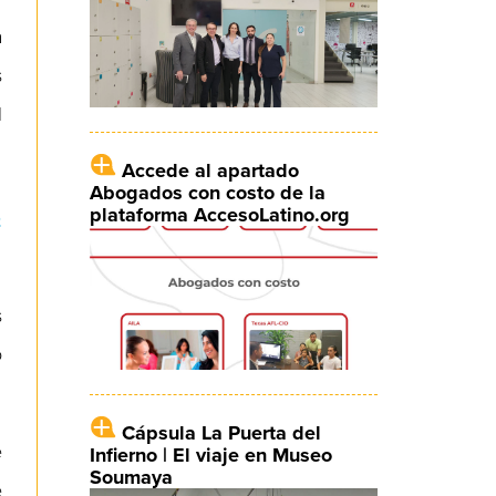
a
s
l
Accede al apartado
Abogados con costo de la
s
plataforma AccesoLatino.org
s
o
Cápsula La Puerta del
e
Infierno | El viaje en Museo
Soumaya
e