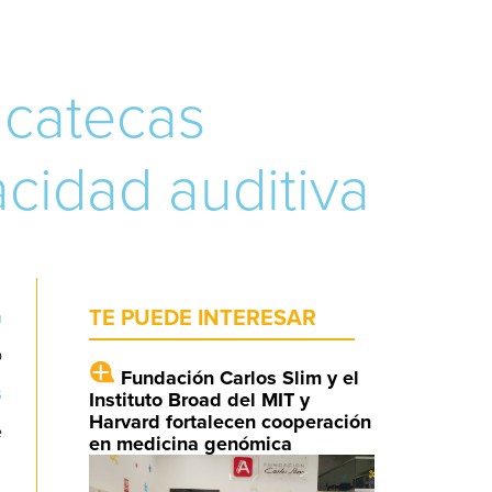
acatecas
cidad auditiva
a
TE PUEDE INTERESAR
o
Fundación Carlos Slim y el
s
Instituto Broad del MIT y
Harvard fortalecen cooperación
e
en medicina genómica