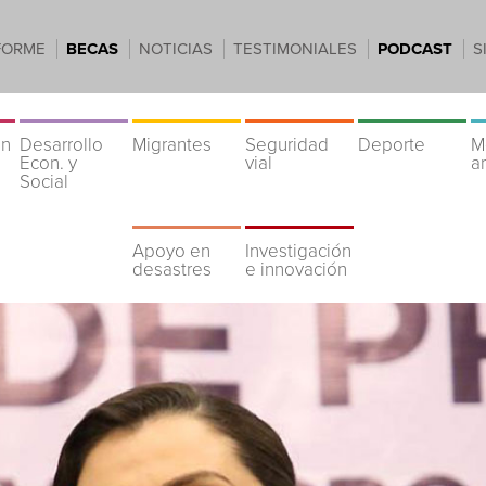
FORME
BECAS
NOTICIAS
TESTIMONIALES
PODCAST
S
ón
Desarrollo
Migrantes
Seguridad
Deporte
M
Econ. y
vial
a
Social
Apoyo en
Investigación
desastres
e innovación