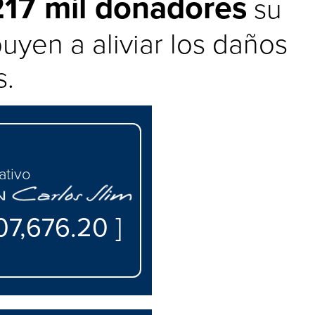
17 mil donadores
su
uyen a aliviar los daños
s.
ativo
07,676.20 ]