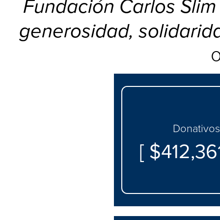
Fundación Carlos Slim
generosidad, solidarid
o
Donativos
[ $412,36