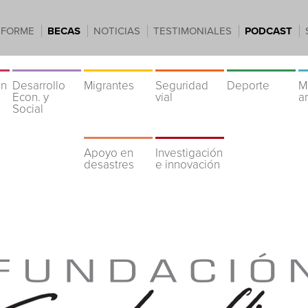
NFORME
BECAS
NOTICIAS
TESTIMONIALES
PODCAST
ón
Desarrollo
Migrantes
Seguridad
Deporte
M
Econ. y
vial
a
Social
Apoyo en
Investigación
desastres
e innovación