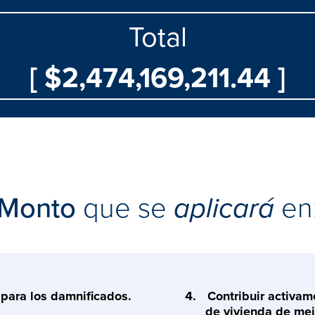
Total
[ $2,474,169,211.44 ]
Monto
que se
aplicará
en
para los damnificados.
Contribuir activam
de vivienda de mej