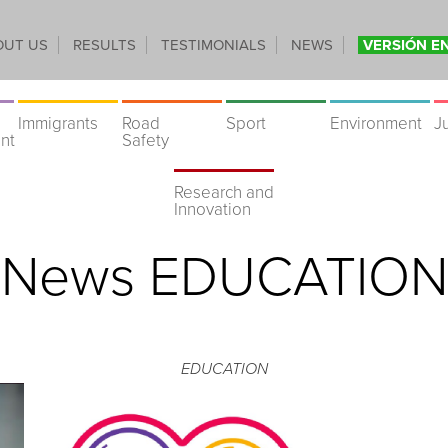
OUT US
RESULTS
TESTIMONIALS
NEWS
VERSIÓN E
Immigrants
Road
Sport
Environment
J
nt
Safety
Research and
Innovation
News EDUCATION
EDUCATION