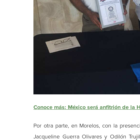
Conoce más: México será anfitrión de la
Por otra parte, en Morelos, con la presenci
Jacqueline Guerra Olivares y Odilón Truj