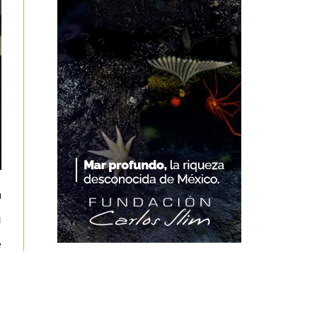
a
u
e