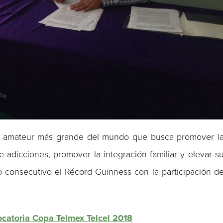
ol amateur más grande del mundo que busca promover l
de adicciones, promover la integración familiar y elevar s
o consecutivo el Récord Guinness con la participación d
catoria Copa Telmex Telcel 2018