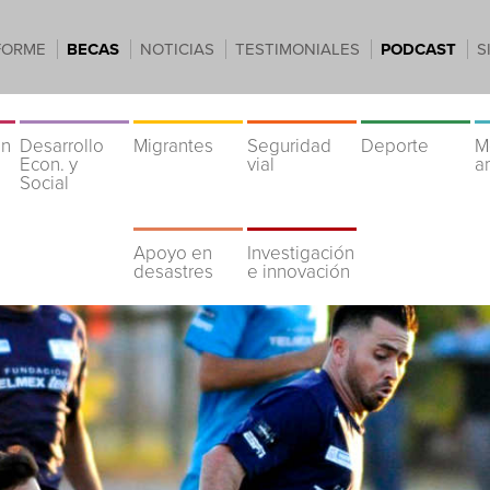
FORME
BECAS
NOTICIAS
TESTIMONIALES
PODCAST
S
ón
Desarrollo
Migrantes
Seguridad
Deporte
M
Econ. y
vial
a
Social
Apoyo en
Investigación
desastres
e innovación