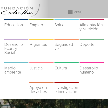
Educación
Empleo
Salud
Alimentación
y Nutrición
Desarrollo
Migrantes
Seguridad
Deporte
Econ. y
vial
Social
Medio
Justicia
Cultura
Desarrollo
ambiente
humano
Apoyo en
Investigación
desastres
e innovación