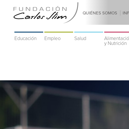
QUIÉNES SOMOS
IN
Educación
Empleo
Salud
Alimentaci
y Nutrición