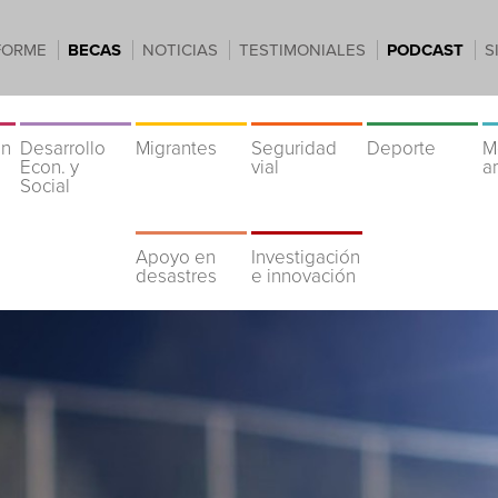
FORME
BECAS
NOTICIAS
TESTIMONIALES
PODCAST
S
ón
Desarrollo
Migrantes
Seguridad
Deporte
M
Econ. y
vial
a
Social
Apoyo en
Investigación
desastres
e innovación