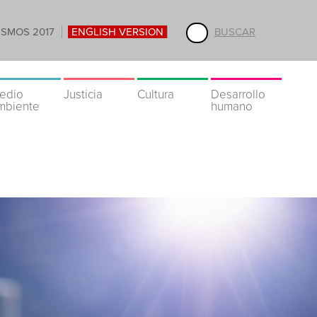
ISMOS 2017
ENGLISH VERSION
BUSCAR
edio
Justicia
Cultura
Desarrollo
mbiente
humano