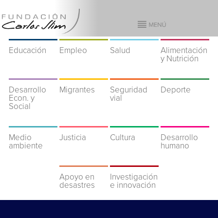
Educación
Empleo
Salud
Alimentación
y Nutrición
Desarrollo
Migrantes
Seguridad
Deporte
Econ. y
vial
Social
Medio
Justicia
Cultura
Desarrollo
ambiente
humano
Apoyo en
Investigación
desastres
e innovación