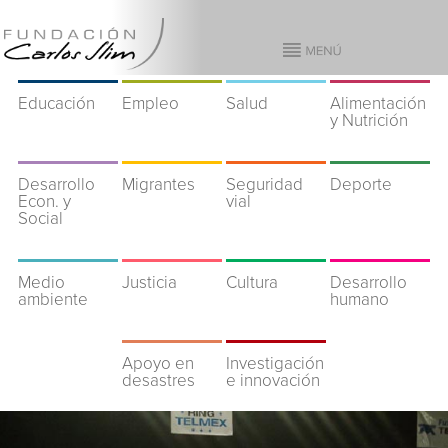
Educación
Empleo
Salud
Alimentación
y Nutrición
Desarrollo
Migrantes
Seguridad
Deporte
Econ. y
vial
Social
Medio
Justicia
Cultura
Desarrollo
ambiente
humano
Apoyo en
Investigación
desastres
e innovación