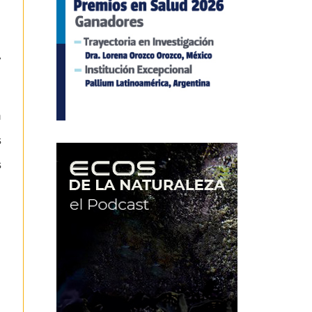
,
n
s
s