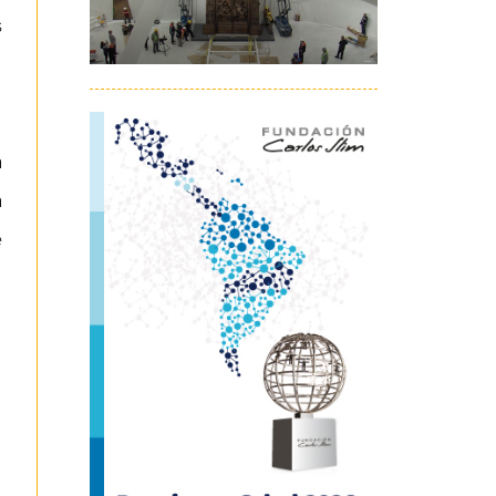
s
a
a
e