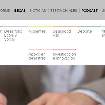
FORME
BECAS
NOTICIAS
TESTIMONIALES
PODCAST
S
ón
Desarrollo
Migrantes
Seguridad
Deporte
M
Econ. y
vial
a
Social
Apoyo en
Investigación
desastres
e innovación