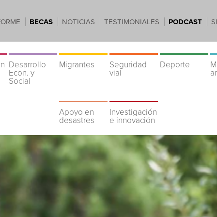
FORME
BECAS
NOTICIAS
TESTIMONIALES
PODCAST
S
ón
Desarrollo
Migrantes
Seguridad
Deporte
M
Econ. y
vial
a
Social
Apoyo en
Investigación
desastres
e innovación