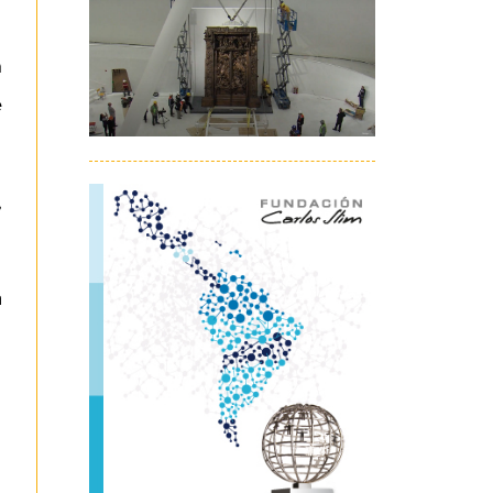
a
e
,
a