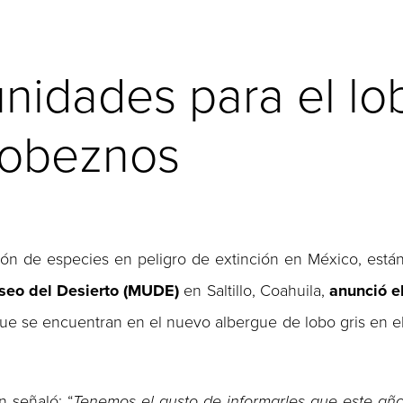
nidades para el lo
lobeznos
ión de especies en peligro de extinción en México, está
eo del Desierto (MUDE)
en Saltillo, Coahuila,
anunció e
ue se encuentran en el nuevo albergue de lobo gris en e
n señaló: “
Tenemos el gusto de informarles que este añ