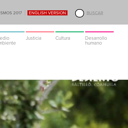
ISMOS 2017
ENGLISH VERSION
BUSCAR
edio
Justicia
Cultura
Desarrollo
mbiente
humano