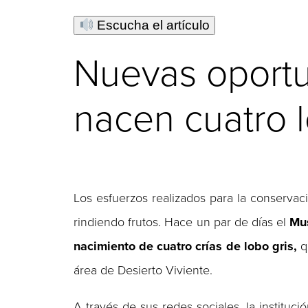
Escucha el artículo
Nuevas oportu
nacen cuatro 
Los esfuerzos realizados para la conservac
rindiendo frutos. Hace un par de días el
Mus
nacimiento de cuatro crías de lobo gris,
q
área de Desierto Viviente.
A través de sus redes sociales, la institució