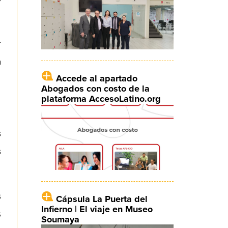
r
a
Accede al apartado
Abogados con costo de la
plataforma AccesoLatino.org
s
s
s
Cápsula La Puerta del
Infierno | El viaje en Museo
s
Soumaya