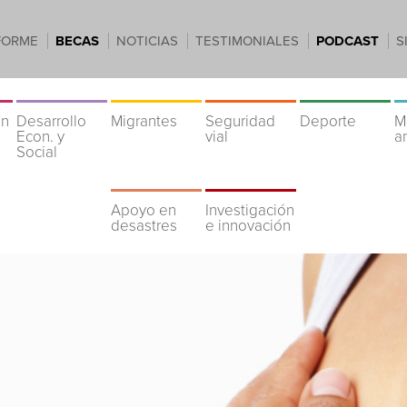
FORME
BECAS
NOTICIAS
TESTIMONIALES
PODCAST
S
ón
Desarrollo
Migrantes
Seguridad
Deporte
M
Econ. y
vial
a
Social
Apoyo en
Investigación
desastres
e innovación