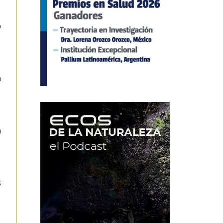
o
a
a
s