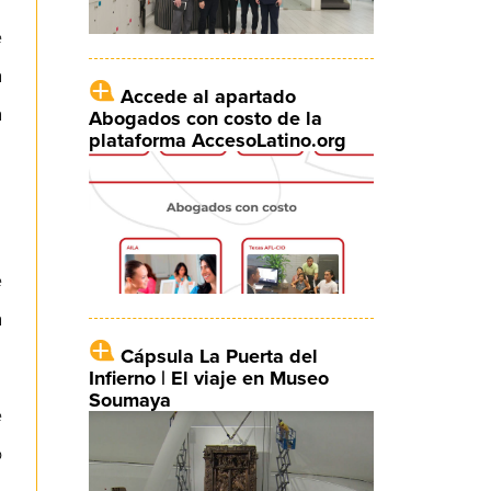
e
a
Accede al apartado
a
Abogados con costo de la
plataforma AccesoLatino.org
e
a
Cápsula La Puerta del
Infierno | El viaje en Museo
Soumaya
e
o