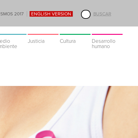
ISMOS 2017
ENGLISH VERSION
BUSCAR
edio
Justicia
Cultura
Desarrollo
mbiente
humano