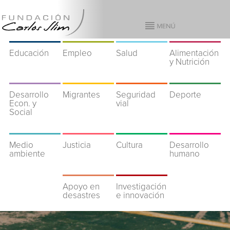
Educación
Empleo
Salud
Alimentación
y Nutrición
Desarrollo
Migrantes
Seguridad
Deporte
Econ. y
vial
Social
Medio
Justicia
Cultura
Desarrollo
ambiente
humano
Apoyo en
Investigación
desastres
e innovación