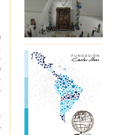
d
;
e
d
e
s
l
o