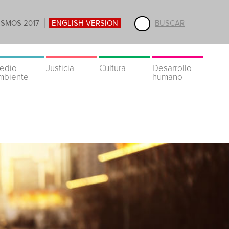
ISMOS 2017
ENGLISH VERSION
BUSCAR
edio
Justicia
Cultura
Desarrollo
mbiente
humano