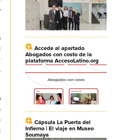
r
a
Accede al apartado
l
Abogados con costo de la
r
plataforma AccesoLatino.org
s
n
s
e
Cápsula La Puerta del
Infierno | El viaje en Museo
l
Soumaya