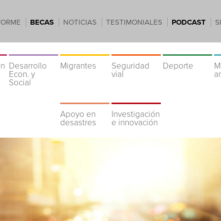
FORME
BECAS
NOTICIAS
TESTIMONIALES
PODCAST
S
ón
Desarrollo
Migrantes
Seguridad
Deporte
M
Econ. y
vial
a
Social
Apoyo en
Investigación
desastres
e innovación