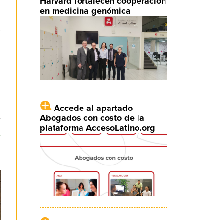
Harvard fortalecen cooperación
en medicina genómica
,
y
Accede al apartado
Abogados con costo de la
e
plataforma AccesoLatino.org
e