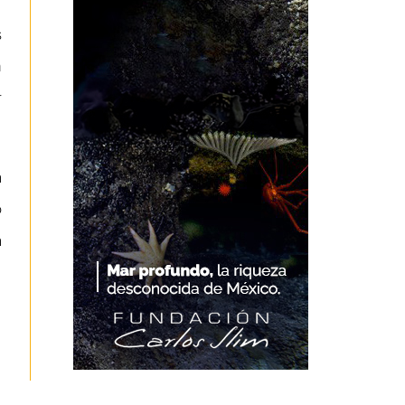
s
n
r
a
o
a