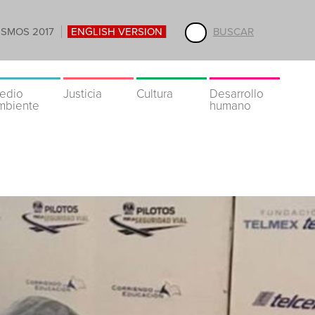
ISMOS 2017
ENGLISH VERSION
BUSCAR
edio
Justicia
Cultura
Desarrollo
mbiente
humano