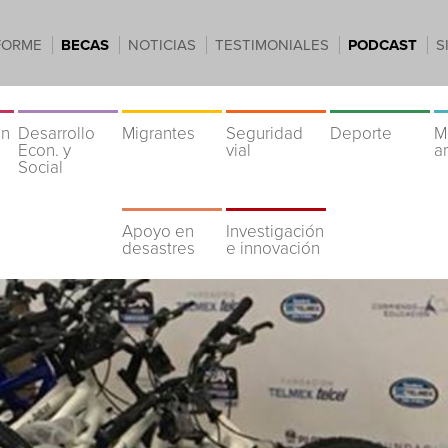
FORME
BECAS
NOTICIAS
TESTIMONIALES
PODCAST
S
ón
Desarrollo
Migrantes
Seguridad
Deporte
M
Econ. y
vial
a
Social
Apoyo en
Investigación
desastres
e innovación