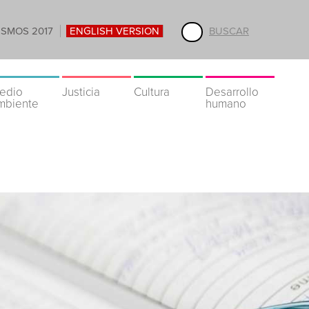
ISMOS 2017
ENGLISH VERSION
BUSCAR
edio
Justicia
Cultura
Desarrollo
mbiente
humano