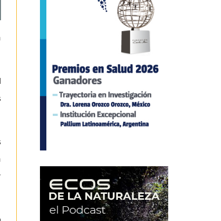
n
d
s
s
n
r
a