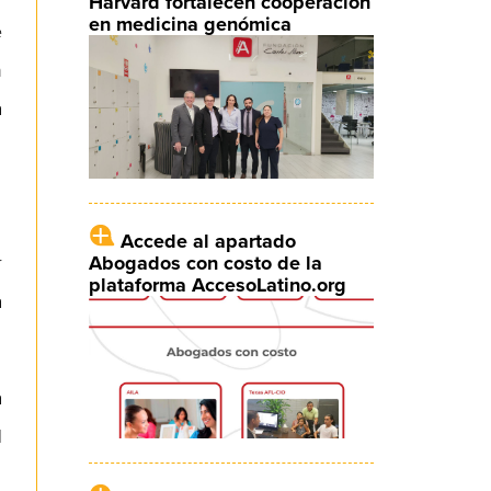
Harvard fortalecen cooperación
en medicina genómica
e
n
a
Accede al apartado
Abogados con costo de la
r
plataforma AccesoLatino.org
a
a
l