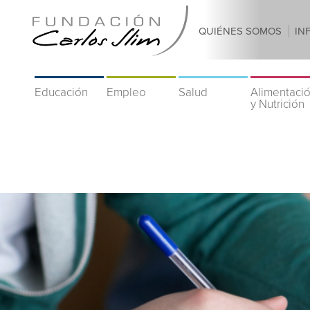
QUIÉNES SOMOS
IN
Educación
Empleo
Salud
Alimentaci
y Nutrición