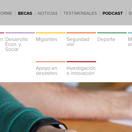
FORME
BECAS
NOTICIAS
TESTIMONIALES
PODCAST
S
ón
Desarrollo
Migrantes
Seguridad
Deporte
M
Econ. y
vial
a
Social
Apoyo en
Investigación
desastres
e innovación