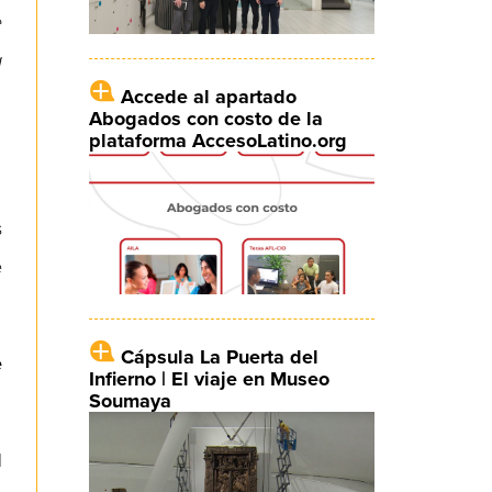
e
a
Accede al apartado
Abogados con costo de la
plataforma AccesoLatino.org
s
e
Cápsula La Puerta del
e
Infierno | El viaje en Museo
Soumaya
l