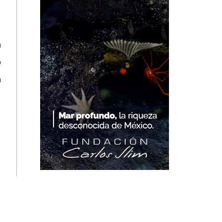
r
a
o
a