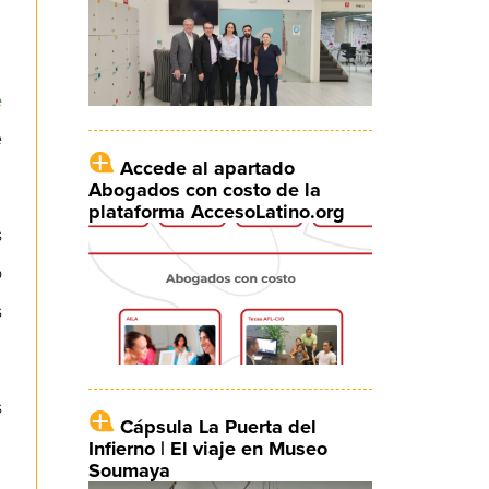
e
e
Accede al apartado
Abogados con costo de la
plataforma AccesoLatino.org
s
o
s
s
Cápsula La Puerta del
Infierno | El viaje en Museo
Soumaya