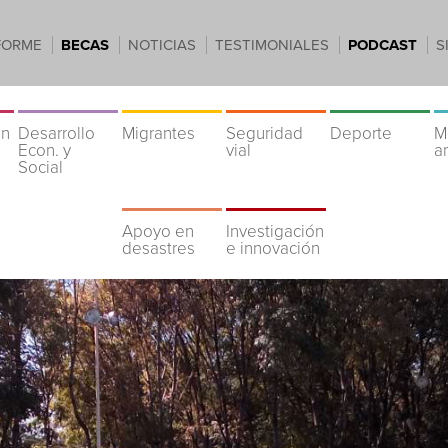
FORME
BECAS
NOTICIAS
TESTIMONIALES
PODCAST
S
ón
Desarrollo
Migrantes
Seguridad
Deporte
M
Econ. y
vial
a
Social
Apoyo en
Investigación
desastres
e innovación