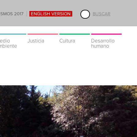
ISMOS 2017
ENGLISH VERSION
BUSCAR
edio
Justicia
Cultura
Desarrollo
mbiente
humano