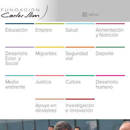
Educación
Empleo
Salud
Alimentación
y Nutrición
Desarrollo
Migrantes
Seguridad
Deporte
Econ. y
vial
Social
Medio
Justicia
Cultura
Desarrollo
ambiente
humano
Apoyo en
Investigación
desastres
e innovación