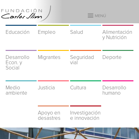
Educación
Empleo
Salud
Alimentación
y Nutrición
Desarrollo
Migrantes
Seguridad
Deporte
Econ. y
vial
Social
Medio
Justicia
Cultura
Desarrollo
ambiente
humano
Apoyo en
Investigación
desastres
e innovación