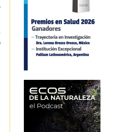
s
n
a