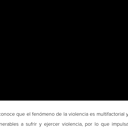
conoce que el fenómeno de la violencia es multifactorial 
rables a sufrir y ejercer violencia, por lo que impuls