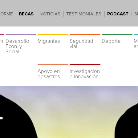
FORME
BECAS
NOTICIAS
TESTIMONIALES
PODCAST
S
ón
Desarrollo
Migrantes
Seguridad
Deporte
M
Econ. y
vial
a
Social
Apoyo en
Investigación
desastres
e innovación