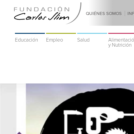
QUIÉNES SOMOS
IN
Educación
Empleo
Salud
Alimentaci
y Nutrición