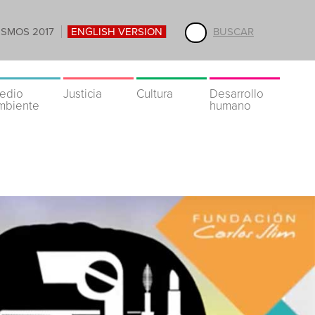
ISMOS 2017
ENGLISH VERSION
BUSCAR
edio
Justicia
Cultura
Desarrollo
mbiente
humano