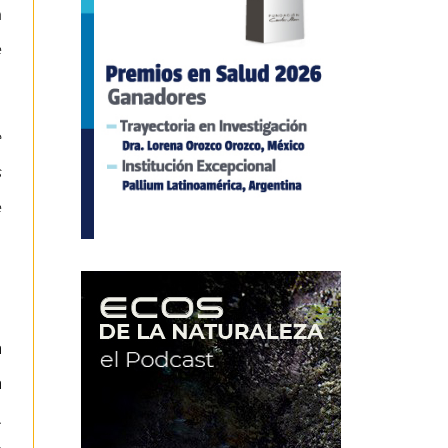
a
e
e
s
e
a
a
.