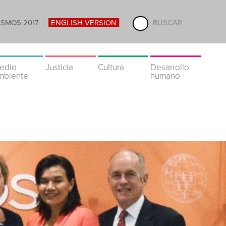
ISMOS 2017
ENGLISH VERSION
BUSCAR
edio
Justicia
Cultura
Desarrollo
mbiente
humano