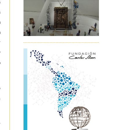
s
s
a
a
r
y
o
e
n
r