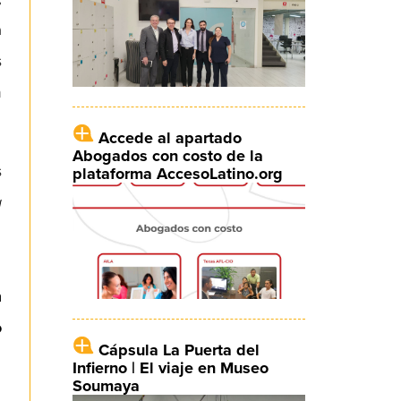
a
s
n
Accede al apartado
Abogados con costo de la
s
plataforma AccesoLatino.org
a
,
.
a
o
Cápsula La Puerta del
Infierno | El viaje en Museo
Soumaya