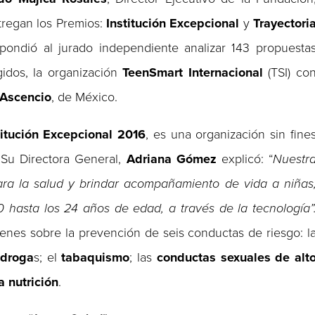
tregan los Premios:
Institución Excepcional
y
Trayectori
spondió al jurado independiente analizar 143 propuesta
gidos, la organización
TeenSmart Internacional
(TSI) co
 Ascencio
, de México.
itución Excepcional 2016
, es una organización sin fine
 Su Directora General,
Adriana Gómez
explicó: “
Nuestr
para la salud y brindar acompañamiento de vida a niñas
0 hasta los 24 años de edad, a través de la tecnología”
venes sobre la prevención de seis conductas de riesgo: l
 droga
s; el
tabaquismo
; las
conductas sexuales de alt
 nutrición
.