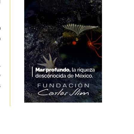
l
m
a
,
e
s