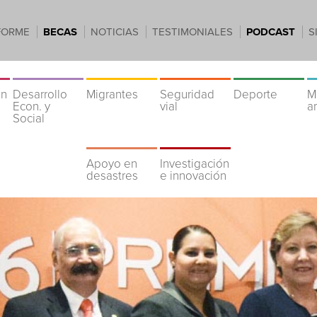
FORME
BECAS
NOTICIAS
TESTIMONIALES
PODCAST
S
ón
Desarrollo
Migrantes
Seguridad
Deporte
M
Econ. y
vial
a
Social
Apoyo en
Investigación
desastres
e innovación