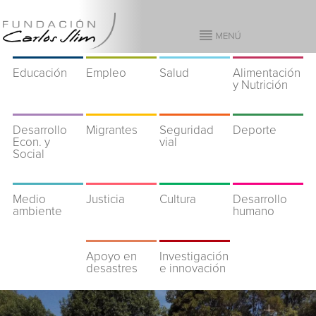
Educación
Empleo
Salud
Alimentación
y Nutrición
Desarrollo
Migrantes
Seguridad
Deporte
Econ. y
vial
Social
Medio
Justicia
Cultura
Desarrollo
ambiente
humano
Apoyo en
Investigación
desastres
e innovación