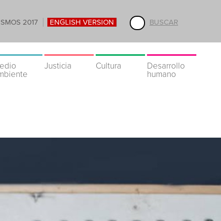
ISMOS 2017
ENGLISH VERSION
BUSCAR
edio
Justicia
Cultura
Desarrollo
mbiente
humano