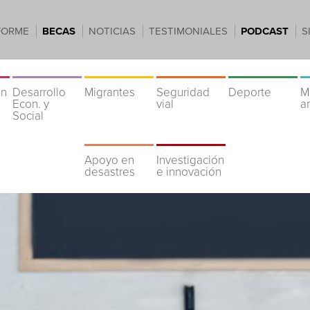
FORME
BECAS
NOTICIAS
TESTIMONIALES
PODCAST
S
ón
Desarrollo
Migrantes
Seguridad
Deporte
M
Econ. y
vial
a
Social
Apoyo en
Investigación
desastres
e innovación