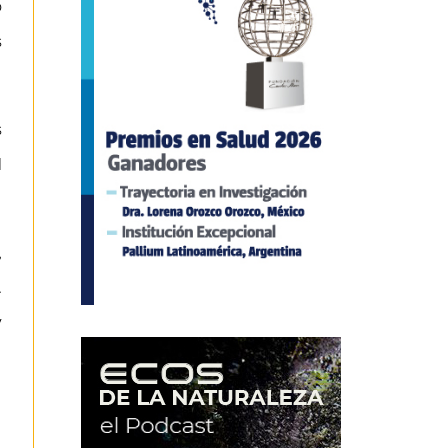
o
s
s
l
,
.
y