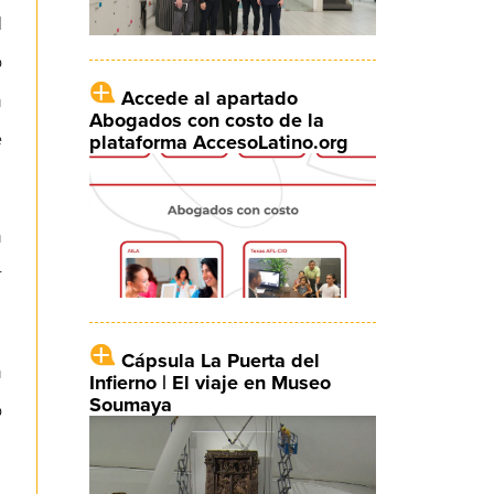
l
o
Accede al apartado
n
Abogados con costo de la
e
plataforma AccesoLatino.org
n
r
Cápsula La Puerta del
n
Infierno | El viaje en Museo
Soumaya
o