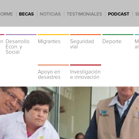
FORME
BECAS
NOTICIAS
TESTIMONIALES
PODCAST
S
ón
Desarrollo
Migrantes
Seguridad
Deporte
M
Econ. y
vial
a
Social
Apoyo en
Investigación
desastres
e innovación