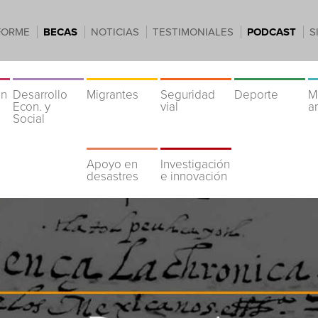
FORME
BECAS
NOTICIAS
TESTIMONIALES
PODCAST
S
ón
Desarrollo
Migrantes
Seguridad
Deporte
M
Econ. y
vial
a
Social
Apoyo en
Investigación
desastres
e innovación