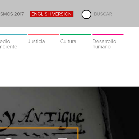
ISMOS 2017
ENGLISH VERSION
BUSCAR
edio
Justicia
Cultura
Desarrollo
mbiente
humano