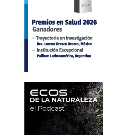
n
n
e
y
s
a