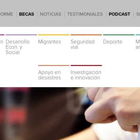
FORME
BECAS
NOTICIAS
TESTIMONIALES
PODCAST
S
ón
Desarrollo
Migrantes
Seguridad
Deporte
M
Econ. y
vial
a
Social
Apoyo en
Investigación
desastres
e innovación