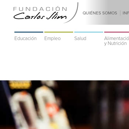
QUIÉNES SOMOS
IN
Educación
Empleo
Salud
Alimentaci
y Nutrición