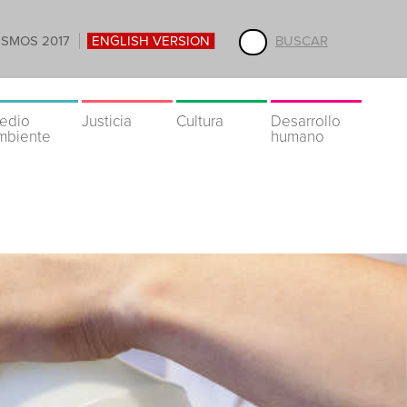
ISMOS 2017
ENGLISH VERSION
BUSCAR
edio
Justicia
Cultura
Desarrollo
mbiente
humano