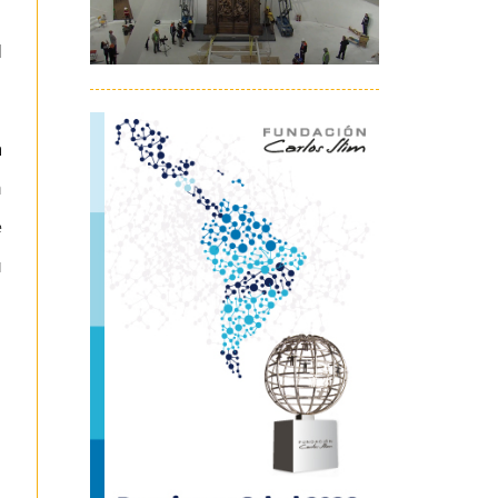
l
a
n
e
u