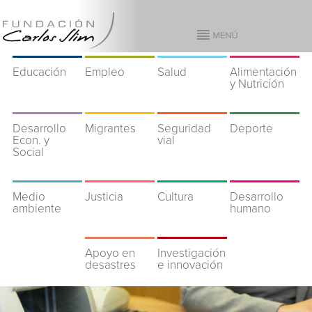
Educación
Empleo
Salud
Alimentación
y Nutrición
Desarrollo
Migrantes
Seguridad
Deporte
Econ. y
vial
Social
Medio
Justicia
Cultura
Desarrollo
ambiente
humano
Apoyo en
Investigación
desastres
e innovación