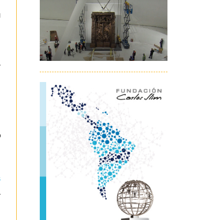
u
r
o
s
r