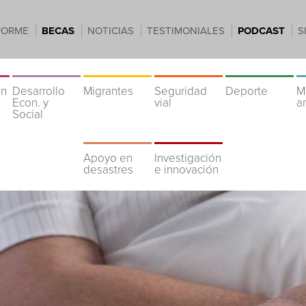
FORME
BECAS
NOTICIAS
TESTIMONIALES
PODCAST
S
ón
Desarrollo
Migrantes
Seguridad
Deporte
M
Econ. y
vial
a
Social
Apoyo en
Investigación
desastres
e innovación