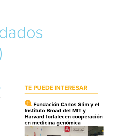
idados
)
n
TE PUEDE INTERESAR
r
Fundación Carlos Slim y el
y
Instituto Broad del MIT y
Harvard fortalecen cooperación
n
en medicina genómica
a