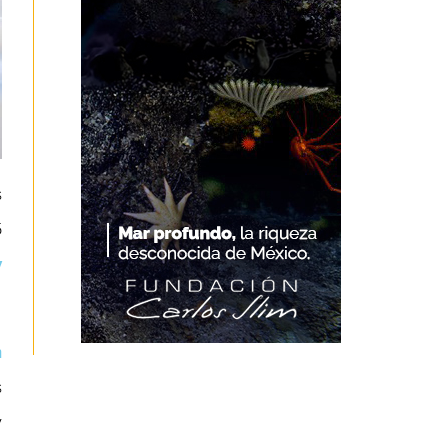
s
5
y
m
s
y