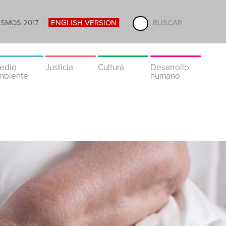
ISMOS 2017
ENGLISH VERSION
BUSCAR
edio
Justicia
Cultura
Desarrollo
mbiente
humano