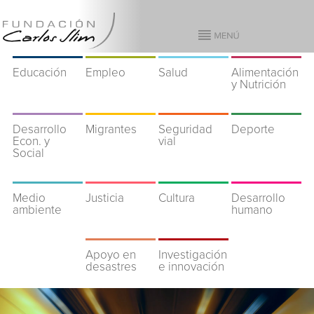
Educación
Empleo
Salud
Alimentación
y Nutrición
Desarrollo
Migrantes
Seguridad
Deporte
Econ. y
vial
Social
Medio
Justicia
Cultura
Desarrollo
ambiente
humano
Apoyo en
Investigación
desastres
e innovación