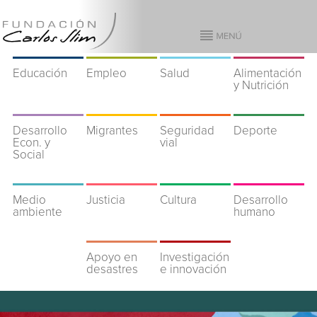
Educación
Empleo
Salud
Alimentación
y Nutrición
Desarrollo
Migrantes
Seguridad
Deporte
Econ. y
vial
Social
Medio
Justicia
Cultura
Desarrollo
ambiente
humano
Apoyo en
Investigación
desastres
e innovación