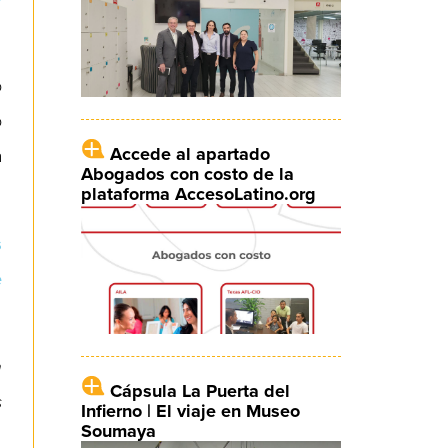
o
o
Accede al apartado
a
Abogados con costo de la
plataforma AccesoLatino.org
s
e
n
Cápsula La Puerta del
s
Infierno | El viaje en Museo
Soumaya