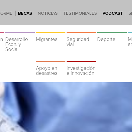
FORME
BECAS
NOTICIAS
TESTIMONIALES
PODCAST
S
ón
Desarrollo
Migrantes
Seguridad
Deporte
M
Econ. y
vial
a
Social
Apoyo en
Investigación
desastres
e innovación