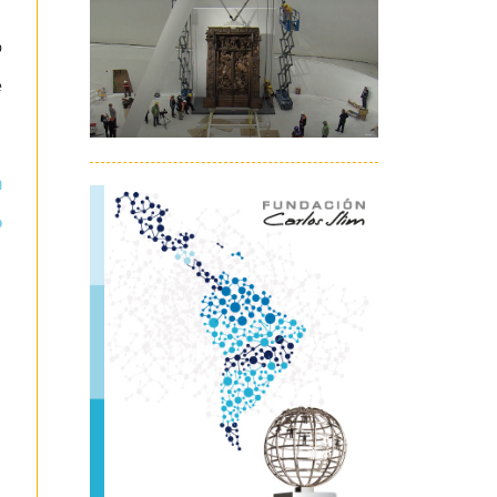
o
e
n
o