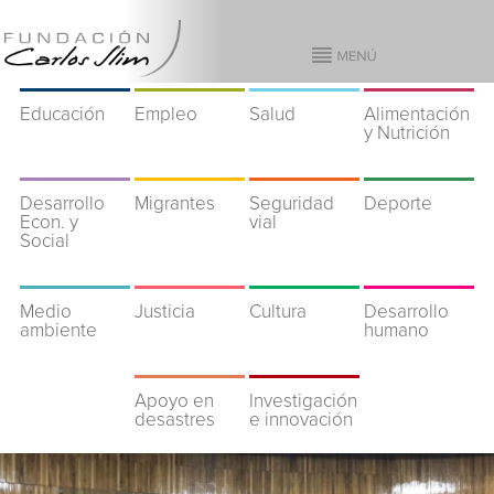
Educación
Empleo
Salud
Alimentación
y Nutrición
Desarrollo
Migrantes
Seguridad
Deporte
Econ. y
vial
Social
Medio
Justicia
Cultura
Desarrollo
ambiente
humano
Apoyo en
Investigación
desastres
e innovación