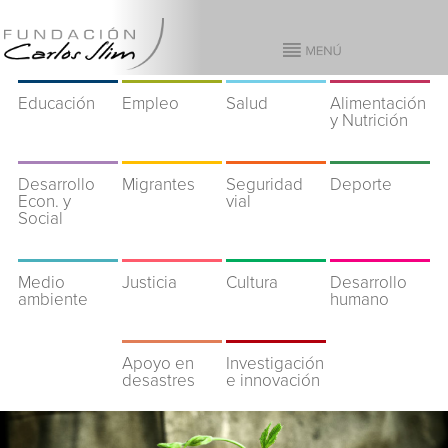
Educación
Empleo
Salud
Alimentación
y Nutrición
Desarrollo
Migrantes
Seguridad
Deporte
Econ. y
vial
Social
Medio
Justicia
Cultura
Desarrollo
ambiente
humano
Apoyo en
Investigación
desastres
e innovación