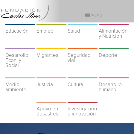
Educación
Empleo
Salud
Alimentación
y Nutrición
Desarrollo
Migrantes
Seguridad
Deporte
Econ. y
vial
Social
Medio
Justicia
Cultura
Desarrollo
ambiente
humano
Apoyo en
Investigación
desastres
e innovación