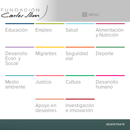
Educación
Empleo
Salud
Alimentación
y Nutrición
Desarrollo
Migrantes
Seguridad
Deporte
Econ. y
vial
Social
Medio
Justicia
Cultura
Desarrollo
ambiente
humano
Apoyo en
Investigación
desastres
e innovación