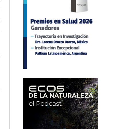
u
a
,
n
n
3