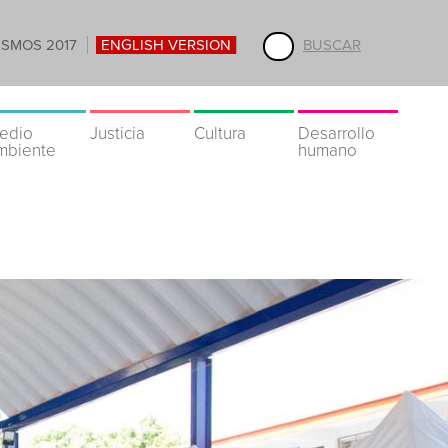
ISMOS 2017
ENGLISH VERSION
BUSCAR
edio
Justicia
Cultura
Desarrollo
mbiente
humano