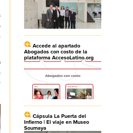
s
s
n
Accede al apartado
Abogados con costo de la
plataforma AccesoLatino.org
a
n
y
Cápsula La Puerta del
Infierno | El viaje en Museo
Soumaya