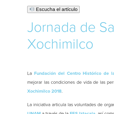
Escucha el artículo
Jornada de Sa
Xochimilco
La
Fundación del Centro Histórico de 
mejorar las condiciones de vida de las pe
Xochimilco 2018
.
La iniciativa articula las voluntades de or
UNAM
a través de la
FES Iztacala
, así com