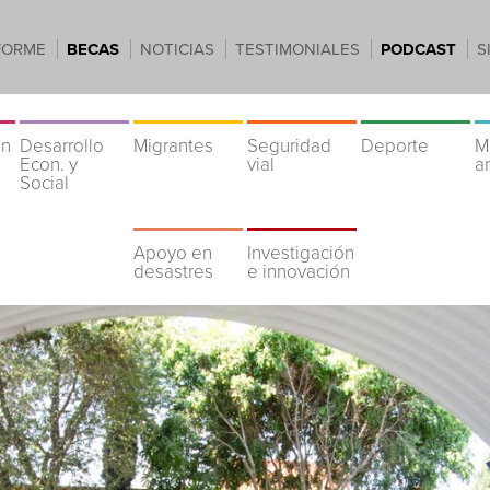
FORME
BECAS
NOTICIAS
TESTIMONIALES
PODCAST
S
ón
Desarrollo
Migrantes
Seguridad
Deporte
M
Econ. y
vial
a
Social
Apoyo en
Investigación
desastres
e innovación