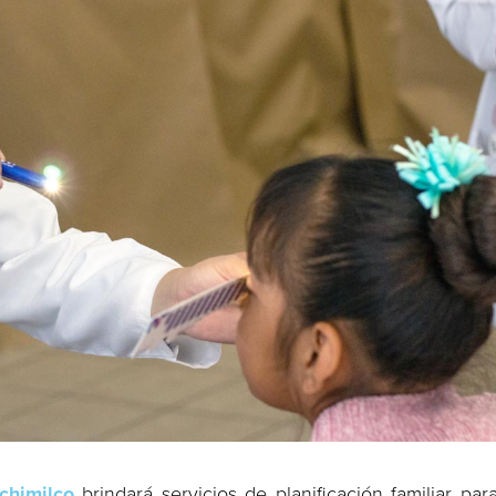
ochimilco
brindará servicios de planificación familiar par