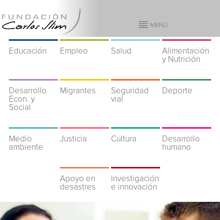
Educación
Empleo
Salud
Alimentación
y Nutrición
Desarrollo
Migrantes
Seguridad
Deporte
Econ. y
vial
Social
Medio
Justicia
Cultura
Desarrollo
ambiente
humano
Apoyo en
Investigación
desastres
e innovación