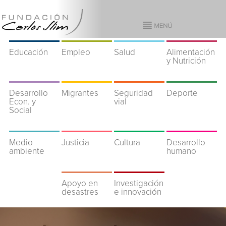
Educación
Empleo
Salud
Alimentación
y Nutrición
Desarrollo
Migrantes
Seguridad
Deporte
Econ. y
vial
Social
Medio
Justicia
Cultura
Desarrollo
ambiente
humano
Apoyo en
Investigación
desastres
e innovación