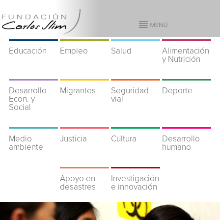
Educación
Empleo
Salud
Alimentación
y Nutrición
Desarrollo
Migrantes
Seguridad
Deporte
Econ. y
vial
Social
Medio
Justicia
Cultura
Desarrollo
ambiente
humano
Apoyo en
Investigación
desastres
e innovación