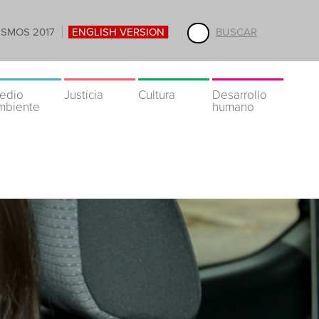
ISMOS 2017
ENGLISH VERSION
BUSCAR
edio
Justicia
Cultura
Desarrollo
mbiente
humano