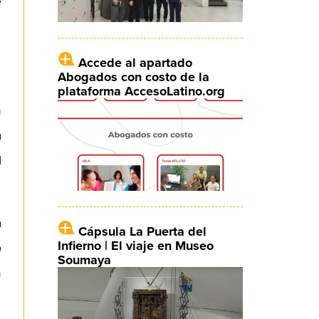
e
Accede al apartado
Abogados con costo de la
plataforma AccesoLatino.org
n
a
d
a
Cápsula La Puerta del
Infierno | El viaje en Museo
o
Soumaya
n