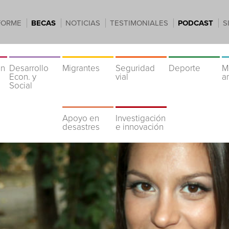
FORME
BECAS
NOTICIAS
TESTIMONIALES
PODCAST
S
ón
Desarrollo
Migrantes
Seguridad
Deporte
M
Econ. y
vial
a
Social
Apoyo en
Investigación
desastres
e innovación