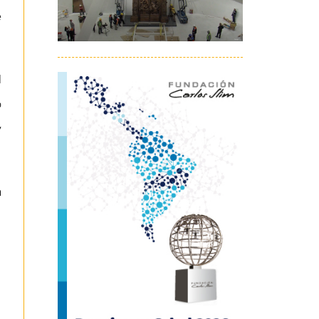
e
l
o
y
a