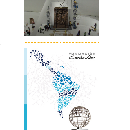
,
l
s