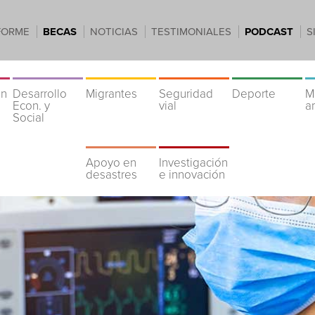
FORME
BECAS
NOTICIAS
TESTIMONIALES
PODCAST
S
ón
Desarrollo
Migrantes
Seguridad
Deporte
M
Econ. y
vial
a
Social
Apoyo en
Investigación
desastres
e innovación