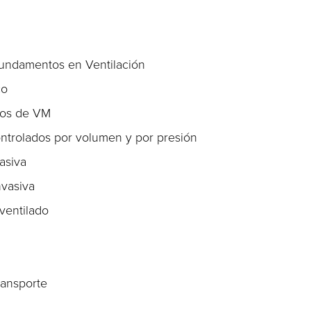
undamentos en Ventilación
co
ros de VM
ntrolados por volumen y por presión
asiva
nvasiva
ventilado
ransporte