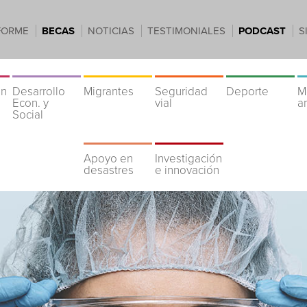
FORME
BECAS
NOTICIAS
TESTIMONIALES
PODCAST
S
ón
Desarrollo
Migrantes
Seguridad
Deporte
M
Econ. y
vial
a
Social
Apoyo en
Investigación
desastres
e innovación