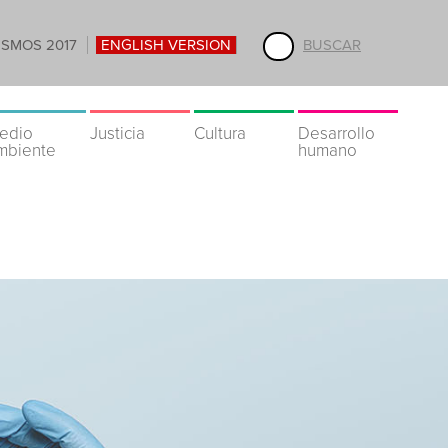
ISMOS 2017
ENGLISH VERSION
BUSCAR
edio
Justicia
Cultura
Desarrollo
mbiente
humano