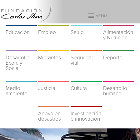
Educación
Empleo
Salud
Alimentación
y Nutrición
Desarrollo
Migrantes
Seguridad
Deporte
Econ. y
vial
Social
Medio
Justicia
Cultura
Desarrollo
ambiente
humano
Apoyo en
Investigación
desastres
e innovación