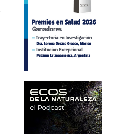
a
s
n
a