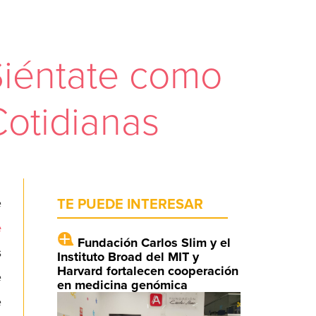
Siéntate como
Cotidianas
e
TE PUEDE INTERESAR
e
Fundación Carlos Slim y el
s
Instituto Broad del MIT y
Harvard fortalecen cooperación
e
en medicina genómica
e