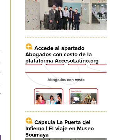
Accede al apartado
e
Abogados con costo de la
plataforma AccesoLatino.org
n
e
n
r
Cápsula La Puerta del
Infierno | El viaje en Museo
Soumaya