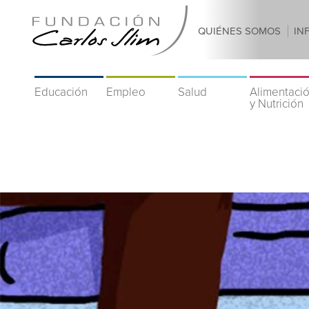
QUIÉNES SOMOS
IN
Educación
Empleo
Salud
Alimentaci
y Nutrición