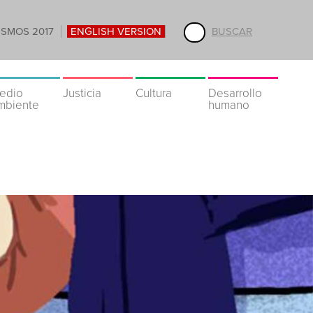
ISMOS 2017
ENGLISH VERSION
BUSCAR
edio
Justicia
Cultura
Desarrollo
mbiente
humano