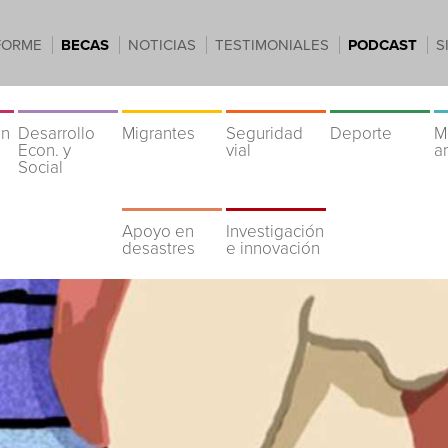
FORME
BECAS
NOTICIAS
TESTIMONIALES
PODCAST
S
ón
Desarrollo
Migrantes
Seguridad
Deporte
M
Econ. y
vial
a
Social
Apoyo en
Investigación
desastres
e innovación