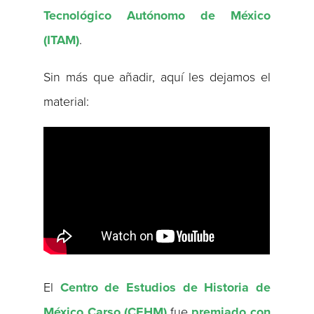
Tecnológico Autónomo de México
(ITAM)
.
Sin más que añadir, aquí les dejamos el
material:
El
Centro de Estudios de Historia de
México Carso (CEHM)
fue
premiado con