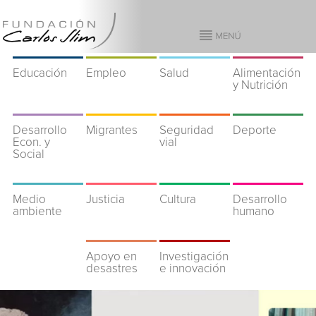
Educación
Empleo
Salud
Alimentación
y Nutrición
Desarrollo
Migrantes
Seguridad
Deporte
Econ. y
vial
Social
Medio
Justicia
Cultura
Desarrollo
ambiente
humano
Apoyo en
Investigación
desastres
e innovación