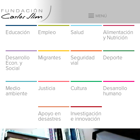
Educación
Empleo
Salud
Alimentación
y Nutrición
Desarrollo
Migrantes
Seguridad
Deporte
Econ. y
vial
Social
Medio
Justicia
Cultura
Desarrollo
ambiente
humano
Apoyo en
Investigación
desastres
e innovación