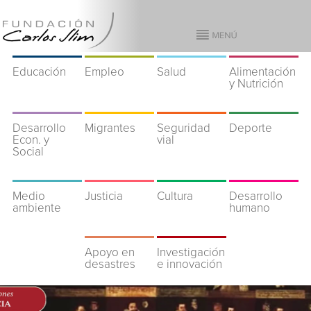
Educación
Empleo
Salud
Alimentación
y Nutrición
Desarrollo
Migrantes
Seguridad
Deporte
Econ. y
vial
Social
Medio
Justicia
Cultura
Desarrollo
ambiente
humano
Apoyo en
Investigación
desastres
e innovación