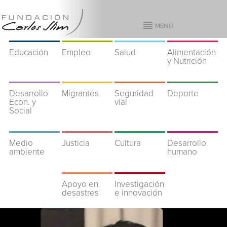
Educación
Empleo
Salud
Alimentación
y Nutrición
Desarrollo
Migrantes
Seguridad
Deporte
Econ. y
vial
Social
Medio
Justicia
Cultura
Desarrollo
ambiente
humano
Apoyo en
Investigación
desastres
e innovación